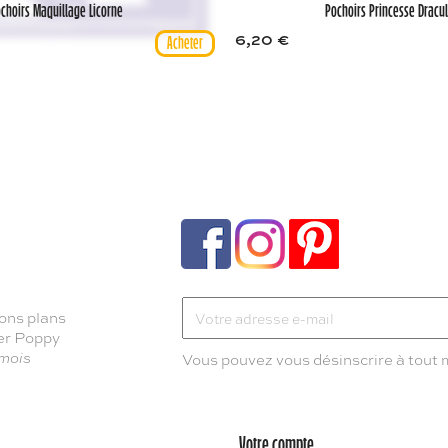
choirs Maquillage Licorne
Pochoirs Princesse Dracu
6,20 €
ons plans
ter Poppy
 mois
Vous pouvez vous désinscrire à tout
Votre compte