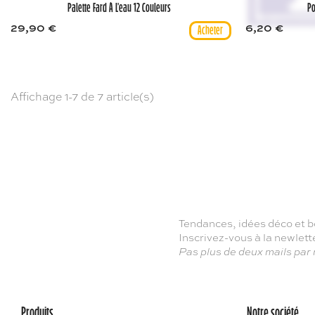
Palette Fard À L'eau 12 Couleurs
Po
29,90 €
6,20 €
Affichage 1-7 de 7 article(s)
Tendances, idées déco et b
Inscrivez-vous à la newlet
Pas plus de deux mails par
Produits
Notre société