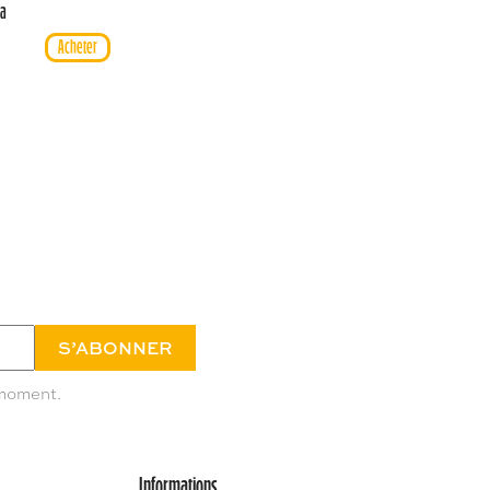
la
 moment.
Informations