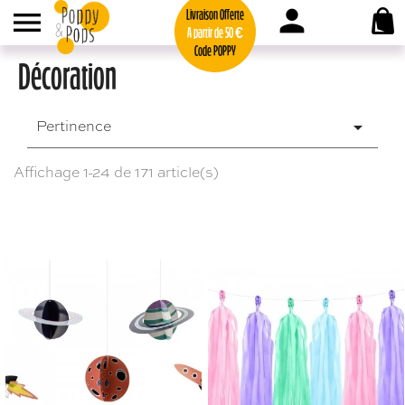
person

Livraison Offerte
A partir de 50 €
Code POPPY
Décoration
Pertinence

Affichage 1-24 de 171 article(s)