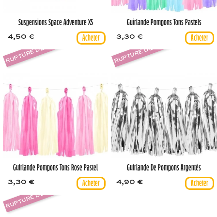
Suspensions Space Adventure X5
Guirlande Pompons Tons Pastels
4,50 €
3,30 €
RUPTURE DE STOCK
RUPTURE DE STOCK
Guirlande Pompons Tons Rose Pastel
Guirlande De Pompons Argentés
3,30 €
4,90 €
RUPTURE DE STOCK