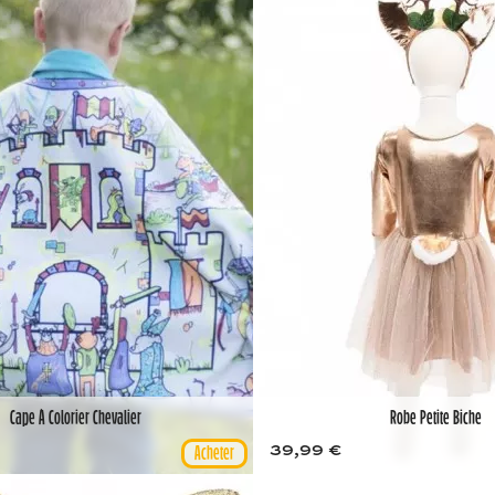
Cape À Colorier Chevalier
Robe Petite Biche
39,99 €