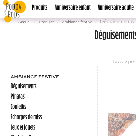
Produits
Anniversaire enfant
Anniversaire adulte
Déguisements
Accueil
Produits
Ambiance festive
Déguisement
Il y a 27 pr
AMBIANCE FESTIVE
Déguisements
Pinatas
Confettis
Echarpes de miss
Jeux et jouets