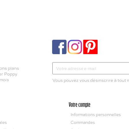
ons plans
ter Poppy
 mois
Vous pouvez vous désinscrire à tout
Votre compte
Informations personnelles
ales
Commandes