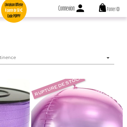
person
Livraison Offerte
Connexion
Panier
(0)
A partir de 50 €
Code POPPY
tinence

RUPTURE DE STOCK