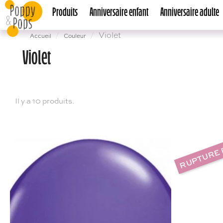
Produits
Anniversaire enfant
Anniversaire adulte
Violet
Accueil
Couleur
Violet
Il y a 10 produits.
RUPTURE 