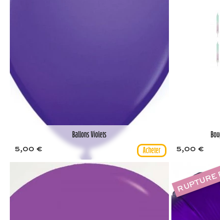
Ballons Violets
Bou
5,00 €
5,00 €
RUPTURE 