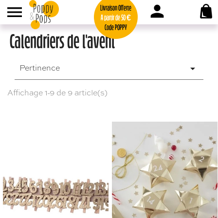
person

Livraison Offerte
A partir de 50 €
Code POPPY
Calendriers de l'avent
Pertinence

Affichage 1-9 de 9 article(s)