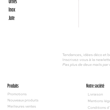
Urnes
Inox
Jute
Tendances, idées déco et b
Inscrivez-vous à la newlet
Pas plus de deux mails par
Produits
Notre société
Promotions
Livraison
Nouveaux produits
Mentions lég
Meilleures ventes
Conditions d'