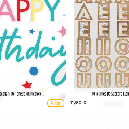
ocollant De Fenêtre Multicolore...
10 Feuilles De Stickers Alp
11,90 €
Meri Meri