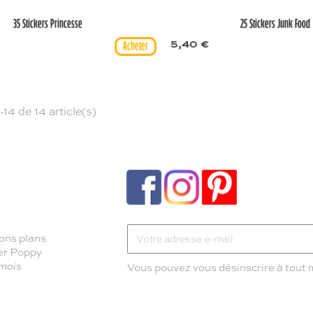
35 Stickers Princesse
25 Stickers Junk Food
5,40 €
-14 de 14 article(s)
ons plans
ter Poppy
 mois
Vous pouvez vous désinscrire à tout