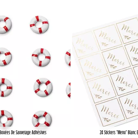
 Bouées De Sauvetage Adhésives
24 Stickers "Menu" Blanc E