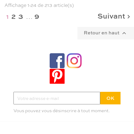
Affichage 1-24 de 213 article(s)
…
Suivant
2
3
9
1

Retour en haut

Tendances, idées déco et bons plans
Inscrivez-vous à la newletter Poppy
Pas plus de deux mails par mois
Vous pouvez vous désinscrire à tout moment.