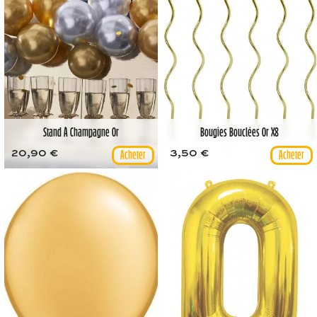
Stand À Champagne Or
Bougies Bouclées Or X8
20,90 €
3,50 €