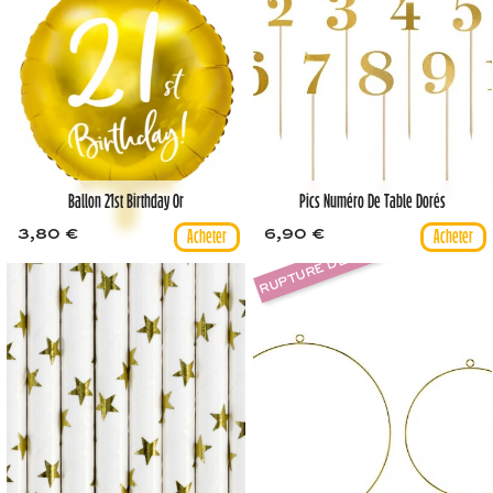
Ballon 21st Birthday Or
Pics Numéro De Table Dorés
3,80 €
6,90 €
RUPTURE DE STOCK