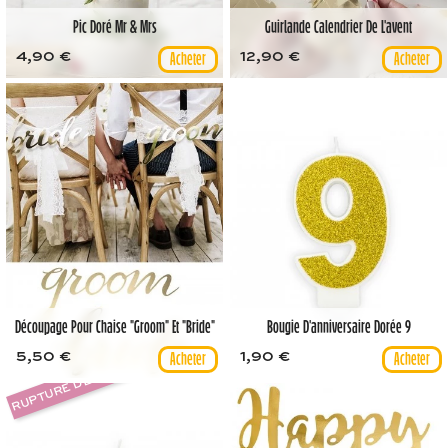
Pic Doré Mr & Mrs
Guirlande Calendrier De L'avent
4,90 €
12,90 €
Découpage Pour Chaise "groom" Et "bride"
Bougie D'anniversaire Dorée 9
5,50 €
1,90 €
RUPTURE DE STOCK