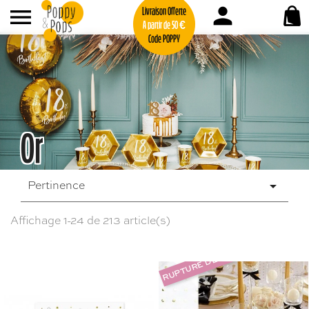
person

Livraison Offerte
A partir de 50 €
Code POPPY
Or
Pertinence

Affichage 1-24 de 213 article(s)
RUPTURE DE STOCK