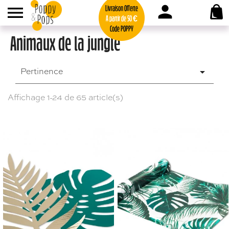
person

Livraison Offerte
A partir de 50 €
Code POPPY
Animaux de la jungle
Pertinence

Affichage 1-24 de 65 article(s)