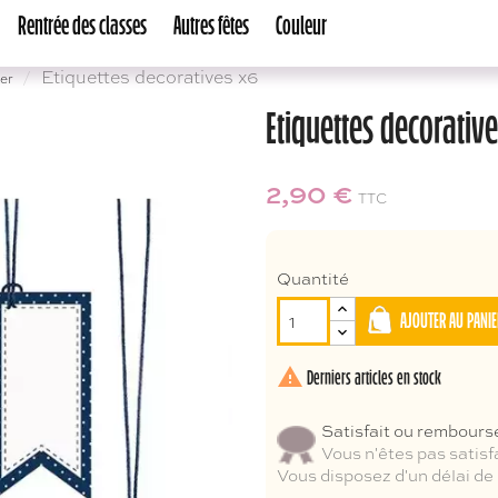
Rentrée des classes
Autres fêtes
Couleur
Etiquettes decoratives x6
er
Etiquettes decorativ
2,90 €
TTC
Quantité
AJOUTER AU PANIE

Derniers articles en stock
Satisfait ou rembours
Vous n'êtes pas satisf
Vous disposez d'un délai de 